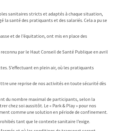
les sanitaires stricts et adaptés à chaque situation,
 la santé des pratiquants et des salariés. Cela a pu se
sse et de l’équitation, ont mis en place des
 reconnu par le Haut Conseil de Santé Publique en avril
es. S’effectuant en plein air, où les pratiquants
re une reprise de nos activités en toute sécurité dès
ment du nombre maximal de participants, selon la
ntrer chez soi aussitôt. Le « Park & Play » pour nos
ernement comme une solution en période de confinement.
hibés tant que le contexte sanitaire l’exige.
t fermés et où les conditions de transport seront