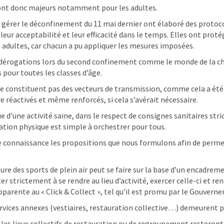
 sont donc majeurs notamment pour les adultes.
 à gérer le déconfinement du 11 mai dernier ont élaboré des protoco
r acceptabilité et leur efficacité dans le temps. Elles ont protégé
s adultes, car chacun a pu appliquer les mesures imposées.
 dérogations lors du second confinement comme le monde de la cha
 pour toutes les classes d’âge.
 ne constituent pas des vecteurs de transmission, comme cela a été
e réactivés et même renforcés, si cela s’avérait nécessaire.
’une activité saine, dans le respect de consignes sanitaires strict
iation physique est simple à orchestrer pour tous.
e connaissance les propositions que nous formulons afin de permett
ure des sports de plein air peut se faire sur la base d’un encadre
ter strictement à se rendre au lieu d’activité, exercer celle-ci et re
’apparente au « Click & Collect », tel qu’il est promu par le Gouv
ices annexes (vestiaires, restauration collective…) demeurent pro
u les lieux collectifs de restauration ou de regroupement resteron