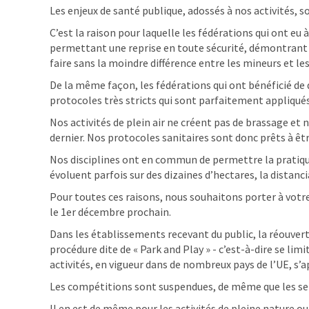
Les enjeux de santé publique, adossés à nos activités,
C’est la raison pour laquelle les fédérations qui ont eu
permettant une reprise en toute sécurité, démontrant leu
faire sans la moindre différence entre les mineurs et le
De la même façon, les fédérations qui ont bénéficié de
protocoles très stricts qui sont parfaitement appliqués
Nos activités de plein air ne créent pas de brassage et
dernier. Nos protocoles sanitaires sont donc prêts à êtr
Nos disciplines ont en commun de permettre la pratique d
évoluent parfois sur des dizaines d’hectares, la distanc
Pour toutes ces raisons, nous souhaitons porter à votr
le 1er décembre prochain.
Dans les établissements recevant du public, la réouvert
procédure dite de « Park and Play » - c’est-à-dire se limi
activités, en vigueur dans de nombreux pays de l’UE, s
Les compétitions sont suspendues, de même que les serv
Il en est de même pour les activités de pleine nature o