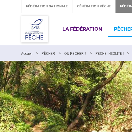
FÉDÉRATION NATIONALE
GÉNÉRATION PÊCHE
FÉDÉR
LA FÉDÉRATION
PÊCHE
>
>
>
>
Accueil
PÊCHER
OU PECHER ?
PECHE INSOLITE !