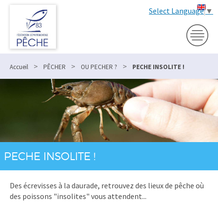
Select Language
▼
>
>
>
Accueil
PÊCHER
OU PECHER ?
PECHE INSOLITE !
PECHE INSOLITE !
Des écrevisses à la daurade, retrouvez des lieux de pêche où
des poissons "insolites" vous attendent...