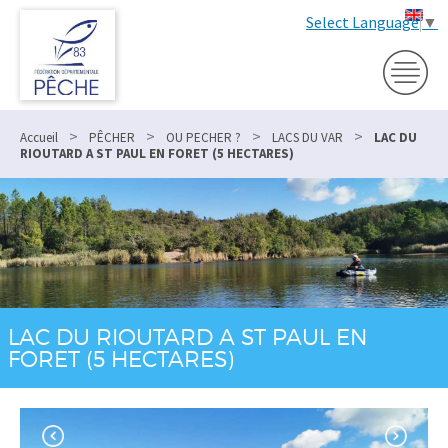
Select Language
▼
>
>
>
>
Accueil
PÊCHER
OU PECHER ?
LACS DU VAR
LAC DU
RIOUTARD A ST PAUL EN FORET (5 HECTARES)
LAC DU RIOUTARD A ST PAUL EN
FORET (5 HECTARES)