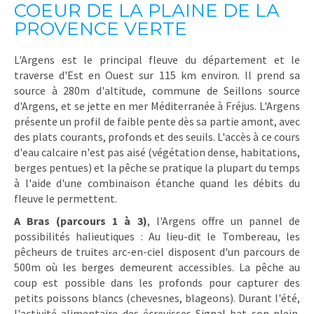
COEUR DE LA PLAINE DE LA
PROVENCE VERTE
L'Argens est le principal fleuve du département et le
traverse d'Est en Ouest sur 115 km environ. Il prend sa
source à 280m d'altitude, commune de Seillons source
d'Argens, et se jette en mer Méditerranée à Fréjus. L'Argens
présente un profil de faible pente dès sa partie amont, avec
des plats courants, profonds et des seuils. L'accès à ce cours
d'eau calcaire n'est pas aisé (végétation dense, habitations,
berges pentues) et la pêche se pratique la plupart du temps
à l'aide d'une combinaison étanche quand les débits du
fleuve le permettent.
A Bras (parcours 1 à 3)
, l'Argens offre un pannel de
possibilités halieutiques : Au lieu-dit le Tombereau, les
pêcheurs de truites arc-en-ciel disposent d'un parcours de
500m où les berges demeurent accessibles. La pêche au
coup est possible dans les profonds pour capturer des
petits poissons blancs (chevesnes, blageons). Durant l'été,
l'activité alimentaire des écrevisses Signal bat son plein.