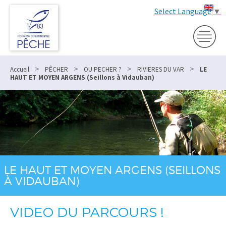
Select Language
▼
>
>
>
>
Accueil
PÊCHER
OU PECHER ?
RIVIERES DU VAR
LE
HAUT ET MOYEN ARGENS (Seillons à Vidauban)
LE HAUT ET MOYEN ARGENS (SEILLONS
À VIDAUBAN)
VIDEO DU PARCOURS !