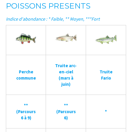
POISSONS PRESENTS
Indice d'abondance : * Faible, ** Moyen, ***Fort
Truite arc-
Perche
en-ciel
Truite
commune
(mars à
Fario
juin)
**
**
(Parcours
(Parcours
*
6 à 9)
6)