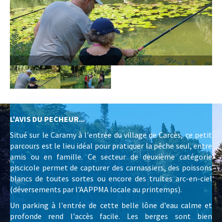
L'AVIS DU PECHEUR...
Situé sur le Caramy à l'entrée du village de Carcès, ce petit
parcours est le lieu idéal pour pratiquer la pêche seul, entre
amis ou en famille. Ce secteur de deuxième catégorie
piscicole permet de capturer des carnassiers, des poissons
blancs de toutes sortes ou encore des truites arc-en-ciel
(déversements par l'AAPPMA locale au printemps).
Un parking à l'entrée de cette belle lône d'eau calme et
profonde rend l'accès facile. Les berges sont bien