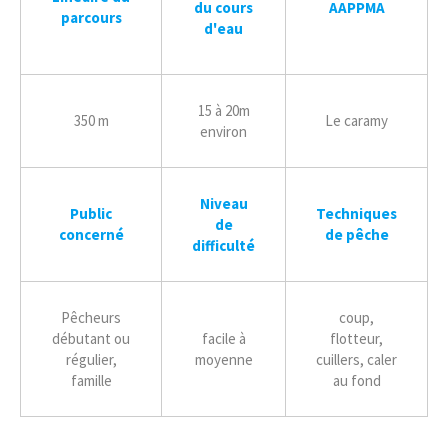
du cours
AAPPMA
parcours
d'eau
15 à 20m
350 m
Le caramy
environ
Niveau
Public
Techniques
de
concerné
de
pêche
difficulté
Pêcheurs
coup,
débutant ou
facile à
flotteur,
régulier,
moyenne
cuillers, caler
famille
au fond