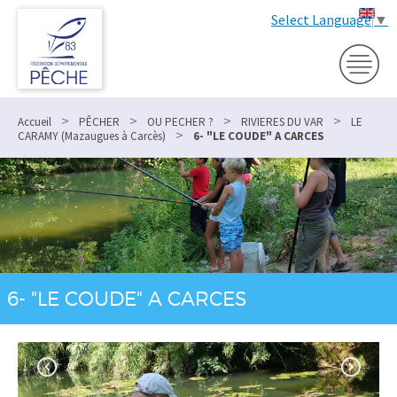
Select Language
▼
>
>
>
>
Accueil
PÊCHER
OU PECHER ?
RIVIERES DU VAR
LE
>
CARAMY (Mazaugues à Carcès)
6- "LE COUDE" A CARCES
6- "LE COUDE" A CARCES