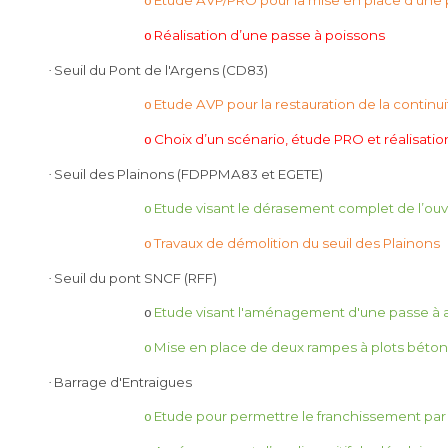
o
Réalisation d’une passe à poissons
o
Seuil du Pont de l'Argens (CD83)
·
Etude AVP pour la restauration de la continu
o
Choix d’un scénario, étude PRO et réalisatio
o
Seuil des Plainons (FDPPMA83 et EGETE)
·
Etude visant le dérasement complet de l’ou
o
Travaux de démolition du seuil des Plainons
o
Seuil du pont SNCF (RFF)
·
Etude visant l'aménagement d'une passe à a
o
Mise en place de deux rampes à plots béton 
o
Barrage d'Entraigues
·
Etude pour permettre le franchissement par
o