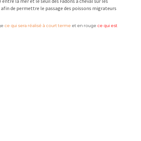
entre la mer et le seuil des Fadons à cheval sur les
 afin de permettre le passage des poissons migrateurs
ge
ce qui sera réalisé à court terme
et en rouge
ce qui est