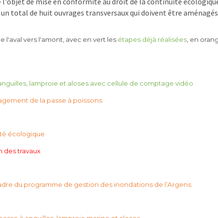
 l'objet de mise en conformité au droit de la continuité écologique 
n total de huit ouvrages transversaux qui doivent être aménagés
de l'aval vers l'amont, avec en vert les
étapes déjà réalisées
, en oran
nguilles, lamproie et aloses avec cellule de comptage vidéo
agement de la passe à poissons
ité écologique
n des travaux
adre du programme de gestion des inondations de l’Argens
asse à anguilles, lamproie marine et aloses