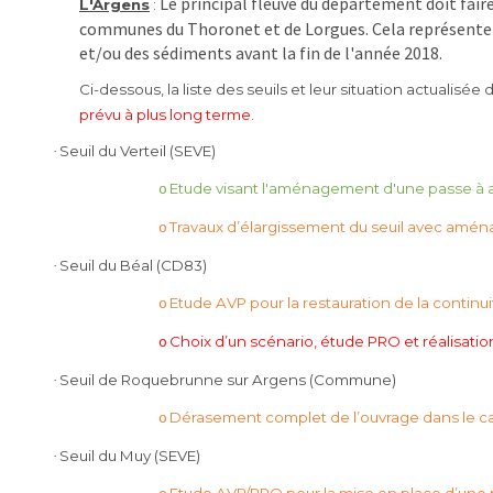
Le principal fleuve du département doit faire
L'Argens
:
communes du Thoronet et de Lorgues. Cela représente u
et/ou des sédiments avant la fin de l'année 2018.
Ci-dessous, la liste des seuils et leur situation actualisée 
prévu à plus long terme
.
Seuil du Verteil (SEVE)
·
Etude visant l'aménagement d'une passe à a
o
Travaux d’élargissement du seuil avec amén
o
Seuil du Béal (CD83)
·
Etude AVP pour la restauration de la continu
o
Choix d’un scénario, étude PRO et réalisatio
o
Seuil de Roquebrunne sur Argens (Commune)
·
Dérasement complet de l’ouvrage dans le c
o
Seuil du Muy (SEVE)
·
Etude AVP/PRO pour la mise en place d’une p