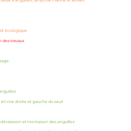
ité écologique
n des travaux
vrage
nguilles
en rive droite et gauche du seuil
 dévalaison et montaison des anguilles