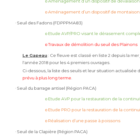
Aménagement d’un dispositif de dévalaison d
o
Aménagement d’un dispositif de montaison d
o
Seuil des Fadons (FDPPPMA83)
·
Etude AVP/PRO visant le dérasement comple
o
Travaux de démolition du seuil des Plainons
o
Le Gapeau
: Ce fleuve est classé en liste 2 depuis la me
l'année 2018 pour les 4 premiers ouvrages.
Ci-dessous, la liste des seuils et leur situation actualisée 
prévu à plus long terme
.
Seuil du barrage antisel (Région PACA)
·
Etude AVP pour la restauration de la contin
o
Etude PRO pour la restauration de la contin
o
Réalisation d’une passe à poissons
o
Seuil de la Clapière (Région PACA)
·