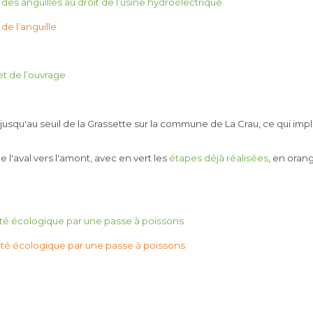
es anguilles au droit de l’usine hydroélectrique
e l’anguille
t de l’ouvrage
r jusqu'au seuil de la Grassette sur la commune de La Crau, ce qui imp
de l'aval vers l'amont, avec en vert les
étapes déjà réalisées
, en oran
uité écologique par une passe à poissons
uité écologique par une passe à poissons