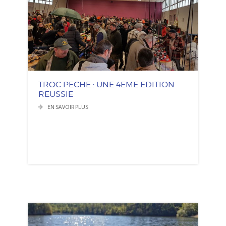
TROC PECHE : UNE 4EME EDITION
REUSSIE
EN SAVOIR PLUS