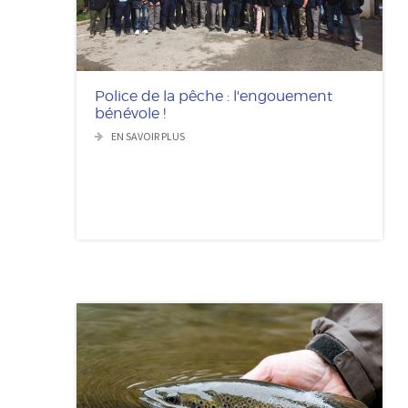
Police de la pêche : l'engouement
bénévole !
EN SAVOIR PLUS