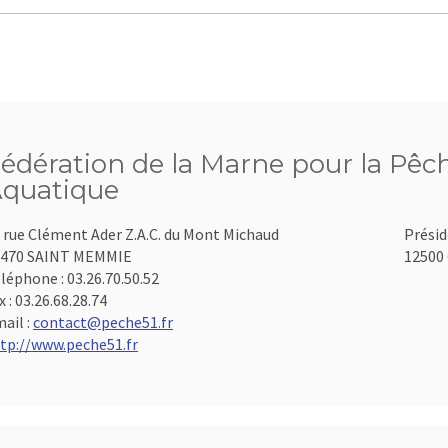
édération de la Marne pour la Pêch
quatique
 rue Clément Ader Z.A.C. du Mont Michaud
Présid
1470 SAINT MEMMIE
12500 
léphone :
03.26.70.50.52
x :
03.26.68.28.74
ail :
contact@peche51.fr
tp://www.peche51.fr