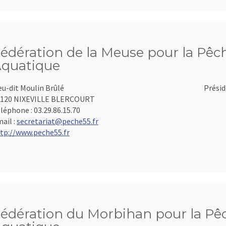
édération de la Meuse pour la Pêch
quatique
eu-dit Moulin Brûlé
Présid
5120 NIXEVILLE BLERCOURT
léphone :
03.29.86.15.70
ail :
secretariat@peche55.fr
tp://www.peche55.fr
édération du Morbihan pour la Pêch