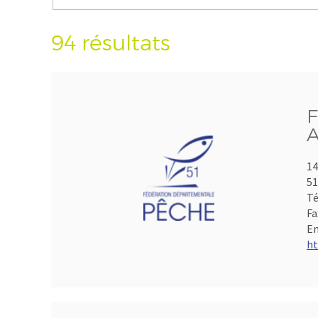
94 résultats
F
A
14
5
Té
Fa
Em
ht