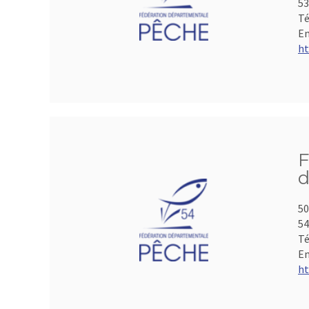
53
Té
Em
ht
F
d
50
5
Té
Em
ht