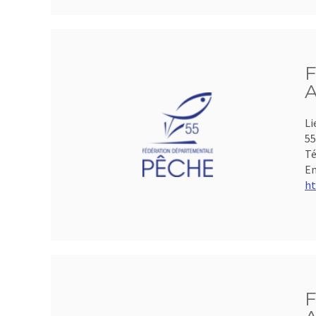
F
A
Li
5
Té
Em
ht
F