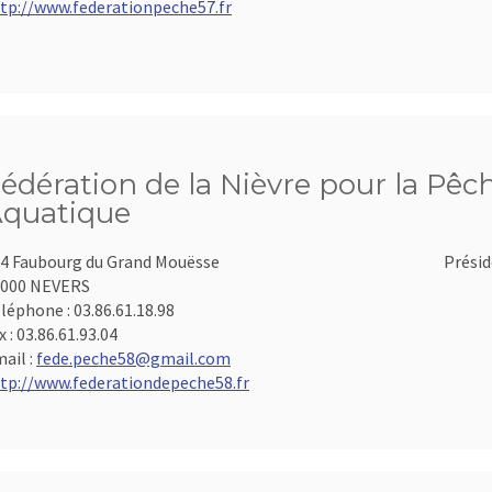
tp://www.federationpeche57.fr
édération de la Nièvre pour la Pêch
quatique
4 Faubourg du Grand Mouësse
Présid
8000 NEVERS
léphone :
03.86.61.18.98
x :
03.86.61.93.04
ail :
fede.peche58@gmail.com
tp://www.federationdepeche58.fr