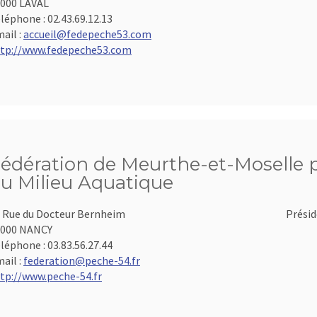
000 LAVAL
léphone :
02.43.69.12.13
ail :
accueil@fedepeche53.com
tp://www.fedepeche53.com
édération de Meurthe-et-Moselle po
u Milieu Aquatique
 Rue du Docteur Bernheim
Présid
4000 NANCY
léphone :
03.83.56.27.44
ail :
federation@peche-54.fr
tp://www.peche-54.fr