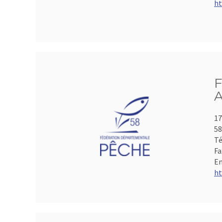
ht
F
A
17
5
Té
Fa
Em
ht