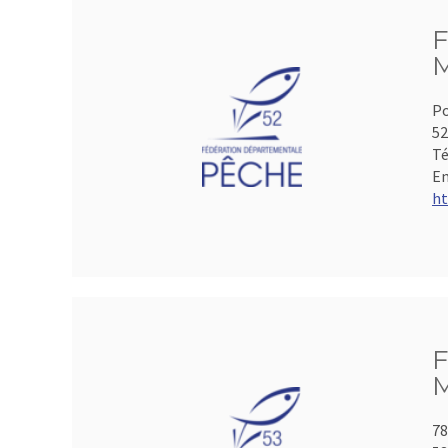
F
M
Po
5
Té
Em
ht
F
M
78