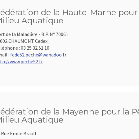
édération de la Haute-Marne pour l
ilieu Aquatique
rt de la Maladière - B.P. N° 70061
2002 CHAUMONT Cedex
léphone :
03 25 32 51 10
ail :
fede52.peche@wanadoo.fr
tp://www.peche52.fr
édération de la Mayenne pour la Pê
ilieu Aquatique
 Rue Emile Brault