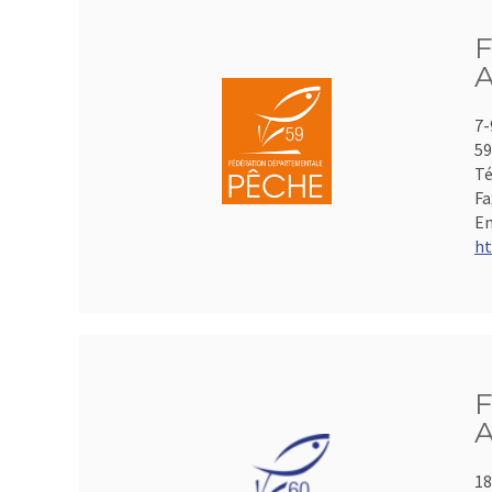
F
A
7-
59
Té
Fa
Em
ht
F
A
18