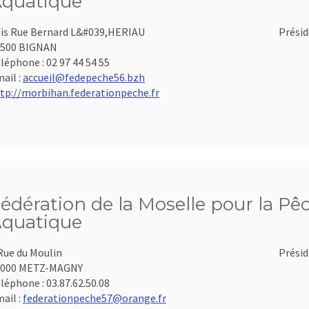
quatique
is Rue Bernard L&#039,HERIAU
Présid
6500 BIGNAN
léphone :
02 97 44 54 55
ail :
accueil@fedepeche56.bzh
tp://morbihan.federationpeche.fr
édération de la Moselle pour la Pêc
quatique
Rue du Moulin
Présid
7000 METZ-MAGNY
léphone :
03.87.62.50.08
ail :
federationpeche57@orange.fr