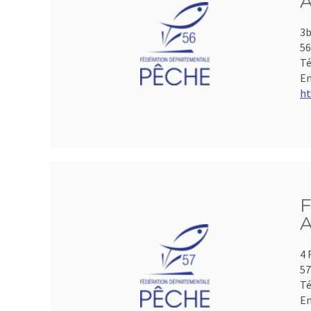
A
3b
5
Té
Em
ht
F
A
4 
5
Té
Em