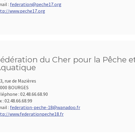
ail :
federation@peche17.org
tp://www.peche17.org
édération du Cher pour la Pêche et
quatique
3, rue de Mazières
8000 BOURGES
léphone :
02.48.66.68.90
x :
02.48.66.68.99
ail :
federation-peche-18@wanadoo.fr
tp://www.federationpeche18.fr