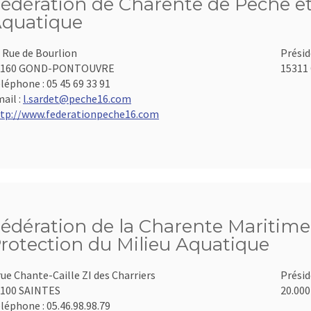
édération de Charente de Pêche et
quatique
 Rue de Bourlion
Présid
6160 GOND-PONTOUVRE
15311 
léphone :
05 45 69 33 91
ail :
l.sardet@peche16.com
tp://www.federationpeche16.com
édération de la Charente Maritime 
rotection du Milieu Aquatique
rue Chante-Caille ZI des Charriers
Présid
100 SAINTES
20.000
léphone :
05.46.98.98.79