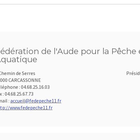
édération de l'Aude pour la Pêche e
quatique
Chemin de Serres
Présid
1000 CARCASSONNE
léphone :
04.68.25.16.03
x :
04.68.25.67.73
ail :
accueil@fedepeche11.fr
tp://www.fedepeche11.fr