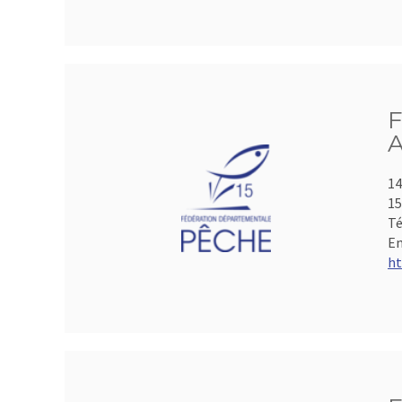
F
A
14
15
Té
Em
ht