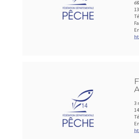
d&
1
Té
Fa
Em
ht
F
A
3 
1
Té
Em
ht