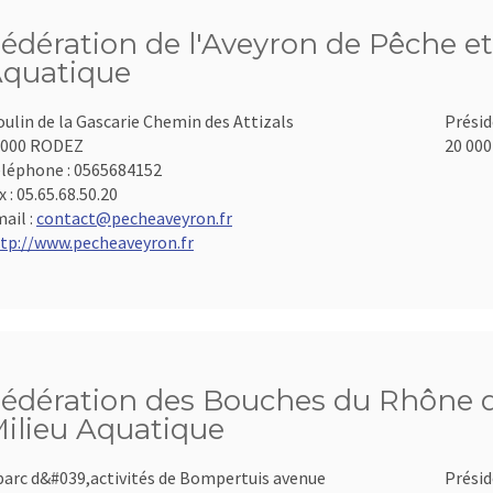
édération de l'Aveyron de Pêche et
quatique
ulin de la Gascarie Chemin des Attizals
Présid
2000 RODEZ
20 000
léphone :
0565684152
x :
05.65.68.50.20
ail :
contact@pecheaveyron.fr
tp://www.pecheaveyron.fr
édération des Bouches du Rhône d
ilieu Aquatique
parc d&#039,activités de Bompertuis avenue
Présid