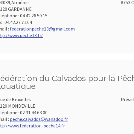
#039,Arménie
8753 C
3120 GARDANNE
léphone :
04.42.26.59.15
x :
04.42.27.71.64
ail :
federationpeche13@gmail.com
tp://www.peche13.fr/
édération du Calvados pour la Pêch
quatique
rue de Bruxelles
Présid
4120 MONDEVILLE
léphone :
02.31.44.63.00
ail :
peche.calvados@wanadoo.fr
tp://www.federation-peche14.fr