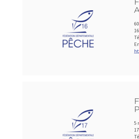
F
A
60
1
Té
Em
ht
F
P
5 
17
Té