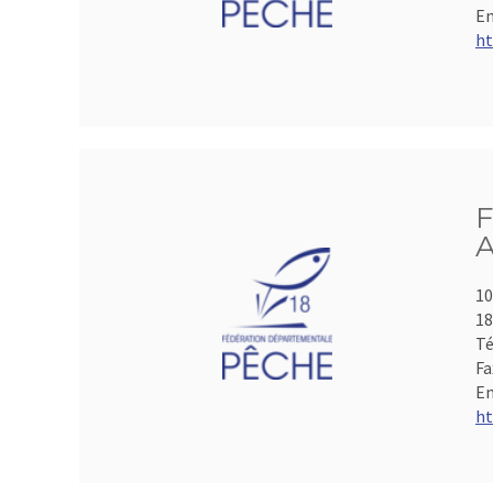
Em
ht
F
A
10
1
Té
Fa
Em
ht