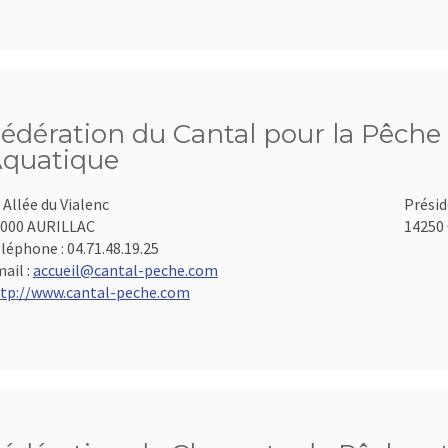
édération du Cantal pour la Pêche 
quatique
 Allée du Vialenc
Présid
000 AURILLAC
14250 
léphone :
04.71.48.19.25
ail :
accueil@cantal-peche.com
tp://www.cantal-peche.com