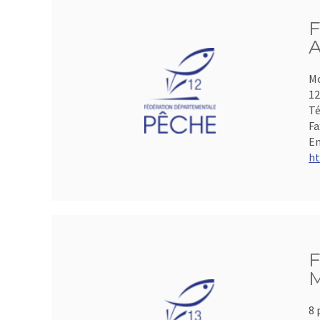
F
A
Mo
1
Té
Fa
Em
ht
F
M
8 