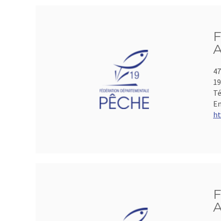
F
A
47
19
Té
Em
ht
F
A