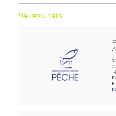
94 résultats
F
A
3 
1
Té
Fa
Em
ht