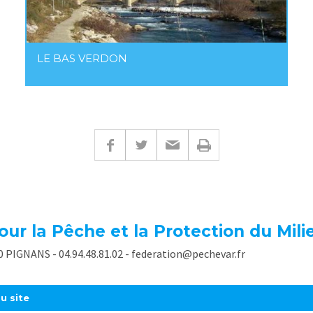
LE BAS VERDON
our la Pêche et la Protection du Mil
90 PIGNANS - 04.94.48.81.02 - federation@pechevar.fr
u site