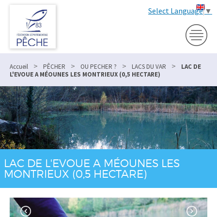
Select Language
▼
>
>
>
>
Accueil
PÊCHER
OU PECHER ?
LACS DU VAR
LAC DE
L'EVOUE A MÉOUNES LES MONTRIEUX (0,5 HECTARE)
LAC DE L'EVOUE A MÉOUNES LES
MONTRIEUX (0,5 HECTARE)