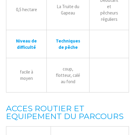
Débutant
La Truite du
et
0,5 hectare
Gapeau
pêcheurs
réguliers
Niveau de
Techniques
difficulté
de
pêche
coup,
facile à
flotteur, calé
moyen
au fond
ACCES ROUTIER ET
EQUIPEMENT DU PARCOURS